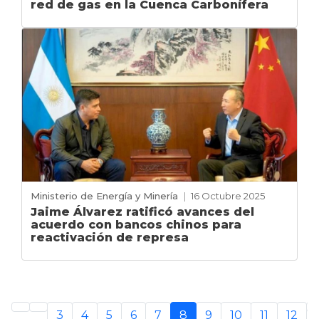
red de gas en la Cuenca Carbonífera
Ministerio de Energía y Minería
|
16 Octubre 2025
Jaime Álvarez ratificó avances del
acuerdo con bancos chinos para
reactivación de represa
3
4
5
6
7
8
9
10
11
12