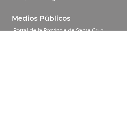
Medios Públicos
Portal de la Provincia de Santa Cruz
LU 14 Radio Provincia
LU 85 TV Canal 9