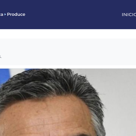
INICI
.