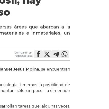
sil, hay
so
versas áreas que abarcan a la
materiales e inmateriales, un
Compartir en
redes sociales:
Manuel Jesús Molina
, se encuentran
eontología, tenemos la posibilidad de
mentar –sólo un poco- la dimensión
sarrollan tareas que, algunas veces,