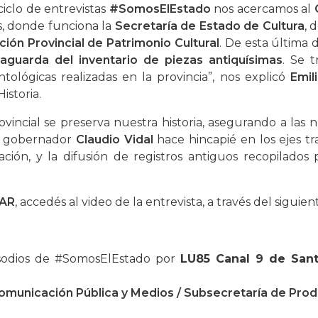
iclo de entrevistas
#SomosElEstado
nos acercamos al
s, donde funciona la
Secretaría de Estado de Cultura
, 
ción Provincial de Patrimonio Cultural
. De esta última
aguarda del inventario de piezas antiquísimas
. Se t
tológicas realizadas en la provincia”, nos explicó
Emil
istoria.
ovincial se preserva nuestra historia, asegurando a la
el gobernador
Claudio Vidal
hace hincapié en los ejes tr
ación, y la difusión de registros antiguos recopilados 
 AR
, accedés al video de la entrevista, a través del siguien
isodios de #SomosElEstado por
LU85 Canal 9 de San
omunicación Pública y Medios / Subsecretaría de Prod