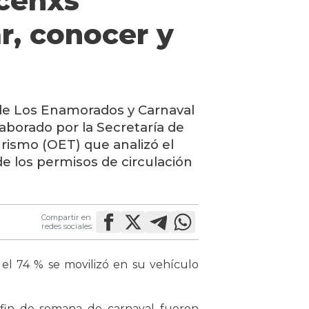
uceñxs
ar, conocer y
 de Los Enamorados y Carnaval
laborado por la Secretaría de
rismo (OET) que analizó el
 de los permisos de circulación
Compartir en
redes sociales:
el 74 % se movilizó en su vehículo
e fin de semana de carnaval fueron