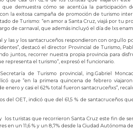
o que demuestra cómo se acentúa la participación del
a con la exitosa campaña de promoción de turismo int
stado de Turismo: “en amor a Santa Cruz, viajá por tu pr
largo de carnaval, que además incluyó el día de lxs enam
y las y los santacruceños respondieron con orgullo por 
identes”, destacó el director Provincial de Turismo, Pa
ndo juntos, recorrer nuestra propia provincia para dis
ue representa el turismo”, expresó el funcionario.
 Secretaría de Turismo provincial, ing.Gabriel Monc
icó que “en la primera quincena de febrero viajaro
e enero y casi el 62% total fueron santacruceñxs”, recal
os del OET, indicó que del 61,5 % de santacruceños que
y los turistas que recorrieron Santa Cruz este fin de se
ires en un 11,6 % y un 8,7% desde la Ciudad Autónoma de