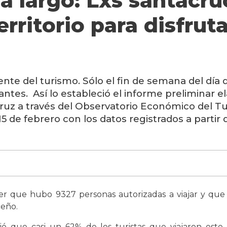
a largo: Lxs santacr
erritorio para disfrut
nte del turismo. Sólo el fin de semana del día
ntes. Así lo estableció el informe preliminar e
uz a través del Observatorio Económico del Tu
15 de febrero con los datos registrados a partir
er que hubo 9327 personas autorizadas a viajar y que 
uceño.
eció que casi un 62% de los turistas que viajaron est