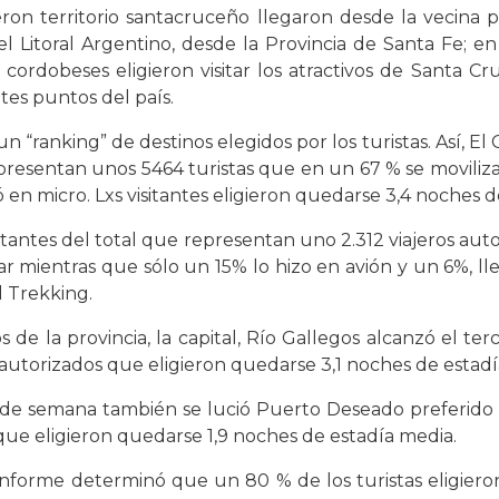
gieron territorio santacruceño llegaron desde la vecina
 Litoral Argentino, desde la Provincia de Santa Fe; en
rdobeses eligieron visitar los atractivos de Santa Cruz 
tes puntos del país.
“ranking” de destinos elegidos por los turistas. Así, El 
epresentan unos 5464 turistas que en un 67 % se movili
 en micro. Lxs visitantes eligieron quedarse 3,4 noches d
tantes del total que representan uno 2.312 viajeros au
lar mientras que sólo un 15% lo hizo en avión y un 6%, l
l Trekking.
 de la provincia, la capital, Río Gallegos alcanzó el te
os autorizados que eligieron quedarse 3,1 noches de estad
n de semana también se lució Puerto Deseado preferido p
 que eligieron quedarse 1,9 noches de estadía media.
informe determinó que un 80 % de los turistas eligieron 