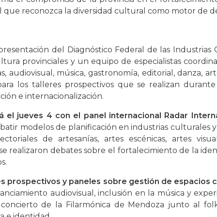
 que reconozca la diversidad cultural como motor de des
presentación del Diagnóstico Federal de las Industrias C
ltura provinciales y un equipo de especialistas coordina
 audiovisual, música, gastronomía, editorial, danza, arte
ra los talleres prospectivos que se realizan durante
ción e internacionalización.
 el jueves 4 con el panel internacional Radar Intern
atir modelos de planificación en industrias culturales y
ctoriales de artesanías, artes escénicas, artes visual
 se realizaron debates sobre el fortalecimiento de la iden
s.
eres prospectivos y paneles sobre gestión de espacios c
inanciamiento audiovisual, inclusión en la música y expe
 concierto de la Filarmónica de Mendoza junto al folk
a e identidad.