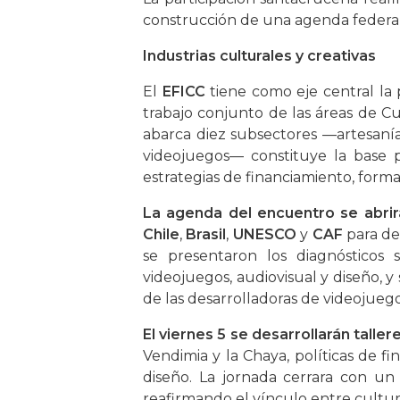
construcción de una agenda federal
Industrias culturales y creativas
El
EFICC
tiene como eje central la 
trabajo conjunto de las áreas de Cu
abarca diez subsectores —artesanías,
videojuegos— constituye la base pa
estrategias de financiamiento, forma
La agenda del encuentro se abrirá
Chile
,
Brasil
,
UNESCO
y
CAF
para deb
se presentaron los diagnósticos se
videojuegos, audiovisual y diseño, y
de las desarrolladoras de videojuego
El viernes 5 se desarrollarán tall
Vendimia y la Chaya, políticas de f
diseño. La jornada cerrara con un
reafirmando el vínculo entre cultur