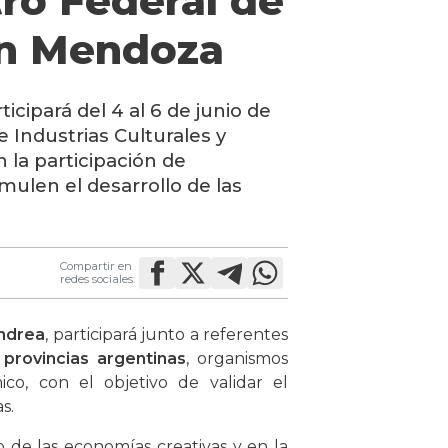
tro Federal de
 en Mendoza
cipará del 4 al 6 de junio de
 Industrias Culturales y
 la participación de
mulen el desarrollo de las
Compartir en
redes sociales:
Andrea
, participará junto a referentes
 provincias argentinas
, organismos
ico, con el objetivo de validar el
s.
o de las economías creativas y en la