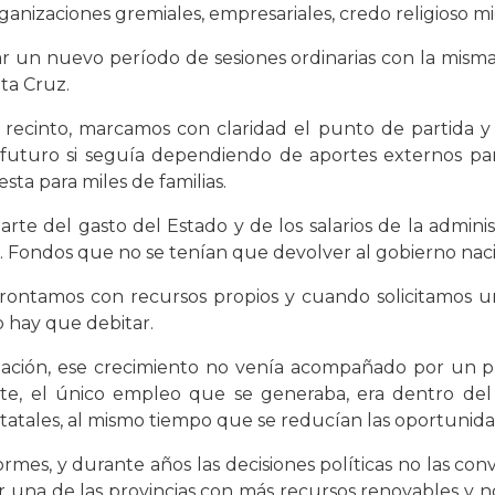
ganizaciones gremiales, empresariales, credo religioso m
 un nuevo período de sesiones ordinarias con la mism
ta Cruz.
e recinto, marcamos con claridad el punto de partida y
uturo si seguía dependiendo de aportes externos para
a para miles de familias.
arte del gasto del Estado y de los salarios de la adminis
. Fondos que no se tenían que devolver al gobierno naci
afrontamos con recursos propios y cuando solicitamos un
 hay que debitar.
lación, ese crecimiento no venía acompañado por un pr
ente, el único empleo que se generaba, era dentro de
tatales, al mismo tiempo que se reducían las oportunidad
es, y durante años las decisiones políticas no las con
r una de las provincias con más recursos renovables y n