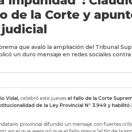
a impunidad”: Claudi
lo de la Corte y apunt
judicial
prema que avaló la ampliación del Tribunal Super
icó un duro mensaje en redes sociales contra s
io Vidal,
celebró este jueves
el fallo de la Corte Supre
titucionalidad de la Ley Provincial N° 3.949 y habilitó
andatario provincial difundió un mensaje con fuertes críti
smo, en el que aseguró que el fallo marca “el fin de la i