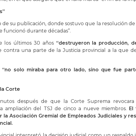
s”
io de su publicación, donde sostuvo que la resolución 
 funcionó durante décadas”.
e los últimos 30 años
“destruyeron la producción, d
 contra una parte de la Justicia provincial a la que 
l
“no solo miraba para otro lado, sino que fue par
 la Corte
inutos después de que la Corte Suprema revocara 
la ampliación del TSJ de cinco a nueve miembros.
El
la Asociación Gremial de Empleados Judiciales y resta
ncial.
incial interpretó la decisión judicial como un respaldo 