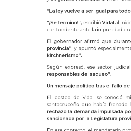
“La ley vuelve a ser igual para todo
“¡Se terminó!”,
escribió
Vidal
al inic
contundente ante la impunidad que
El gobernador afirmó que durant
provincia”
, y apuntó especialmente
kirchnerismo”.
Según expresó, ese sector judicia
responsables del saqueo”.
Un mensaje político tras el fallo de
El posteo de Vidal se conoció m
santacruceño que había frenado 
rechazó la demanda impulsada por 
sancionada por la Legislatura provi
En ese contexto, el mandatario prov