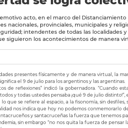
ibertad se logra colec
otivo acto, en el marco del Distanciamiento So
es nacionales, provinciales, municipales y reli
eguridad; intendentes de todas las localidades 
 siguieron los acontecimientos de manera virt
dades presentes físicamente y de manera virtual, la mand
gnifica el 9 de julio para los argentinos y las argentinas.
ntos de reflexiones” indicó la gobernadora. “Cuando es
odos y todas ustedes pensaba ¡qué 9 de julio distinto!”, 
o que se refiere al espacio, a la fisonomía, sin desfiles, 
alidad nos indica que hoy no podemos conmemorarlo de
santacruceños y santacruceñas la fuerza que tenemos para d
ndemia, sin embargo “no nos quita la fuerza de pensar l