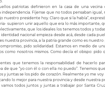
ó.
ellos patriotas definieron en la casa de una veci
a independencia. Fíjense que no todos pensaban igual, n
o nuestro presidente hoy. Claro que si la había”, expresó 
ia- supieron unir aquello que era lo más importante, q
olectivamente, que los ideales los tenemos todos y todas
identidad nacional empieza desde acá, desde cada puebl
es nuestra provincia, a la patria grande como es nuestro p
o compromiso, pido solidaridad. Estamos en medio de u
ros como nosotros mismos. Como decía el obispo: pido q
igentes que tenemos la responsabilidad de hacerlo p
dea de que “yo con él o con ella no puedo”. Tenemos qu
s y juntas se los pido de corazón. Realmente yo me voy a
cando lo mejor para nuestra provincia y desde nuestra pr
vamos todos juntos y juntas a trabajar por Santa Cruz y 