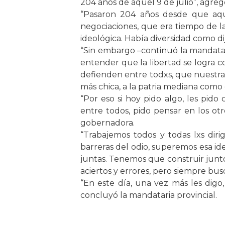
204 años de aquel 9 de julio”, agreg
“Pasaron 204 años desde que aqu
negociaciones, que era tiempo de l
ideológica. Había diversidad como dij
“Sin embargo –continuó la mandatar
entender que la libertad se logra c
defienden entre todxs, que nuestra 
más chica, a la patria mediana como 
“Por eso si hoy pido algo, les pid
entre todos, pido pensar en los ot
gobernadora.
“Trabajemos todos y todas lxs dir
barreras del odio, superemos esa i
juntas. Tenemos que construir junto
aciertos y errores, pero siempre bus
“En este día, una vez más les digo, 
concluyó la mandataria provincial.