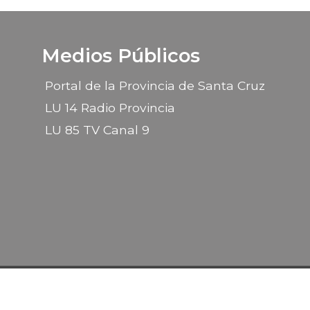
Medios Públicos
Portal de la Provincia de Santa Cruz
LU 14 Radio Provincia
LU 85 TV Canal 9
2026 © Gobierno de la Provincia de Santa Cruz
ollado por la
Subsecretaría de Informática
- Ministerio Secretaria General de la