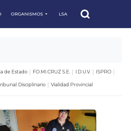
O
ORGANISMOS
LSA
ía de Estado
FO.MI.CRUZ S.E.
I.D.U.V.
ISPRO
ribunal Disciplinario
Vialidad Provincial