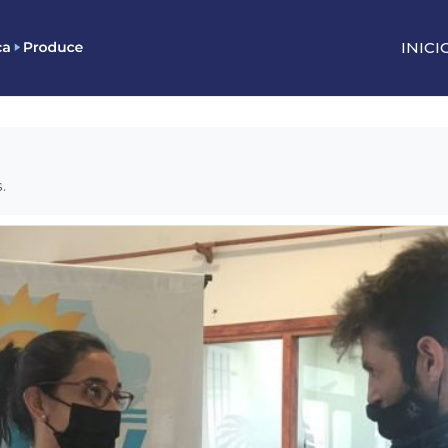
INICI
.