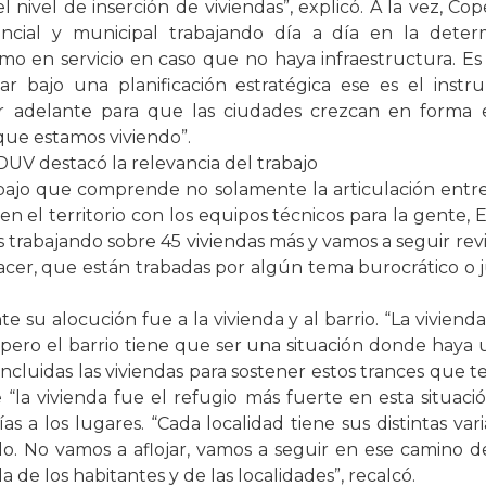
 nivel de inserción de viviendas”, explicó. A la vez, Co
cial y municipal trabajando día a día en la deter
imo en servicio en caso que no haya infraestructura. E
r bajo una planificación estratégica ese es el instr
r adelante para que las ciudades crezcan en forma e
que estamos viviendo”.
DUV destacó la relevancia del trabajo
ajo que comprende no solamente la articulación entre 
 en el territorio con los equipos técnicos para la gente
 trabajando sobre 45 viviendas más y vamos a seguir rev
acer, que están trabadas por algún tema burocrático o ju
te su alocución fue a la vivienda y al barrio. “La viviend
ero el barrio tiene que ser una situación donde haya u
incluidas las viviendas para sostener estos trances que
 “la vivienda fue el refugio más fuerte en esta situac
 a los lugares. “Cada localidad tiene sus distintas vari
o. No vamos a aflojar, vamos a seguir en ese camino d
a de los habitantes y de las localidades”, recalcó.