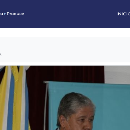
INICI
.