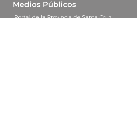
Medios Públicos
Portal de la Provincia de Santa Cruz
LU 14 Radio Provincia
LU 85 TV Canal 9
2026 © Gobierno de la Provincia de Santa Cruz
Sitio desarrollado por la
Subsecretaría de Informática
- Ministerio