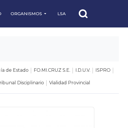
O
ORGANISMOS
LSA
lía de Estado
FO.MI.CRUZ S.E.
I.D.U.V.
ISPRO
ribunal Disciplinario
Vialidad Provincial