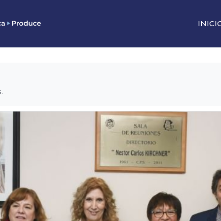
INICI
.