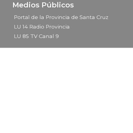
Medios Públicos
Portal de la Provincia de Santa Cruz
LU 14 Radio Provincia
LU 85 TV Canal 9
2026 © Gobierno de la Provincia de Santa Cruz
Sitio desarrollado por la
Subsecretaría de Informática
- Ministerio