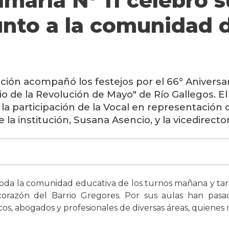
imaria N° 11 celebró s
unto a la comunidad d
ación acompañó los festejos por el
66° Aniversar
io de la Revolución de Mayo" de Río Gallegos
. E
a participación de la Vocal en representación 
e la institución,
Susana Asencio
, y la vicedirecto
oda la comunidad educativa de los turnos mañana y tarde,
corazón del Barrio Gregores. Por sus aulas han pa
os, abogados y profesionales de diversas áreas, quienes