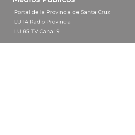
Portal de la Provincia de Santa Cruz
LU 14 Radio Provincia
LU 85 TV Canal 9
2026 © Gobierno de la Provincia de Santa Cruz
Sitio desarrollado por la
Subsecretaría de Informática
- Ministerio
Secretaria General de la Gobernación