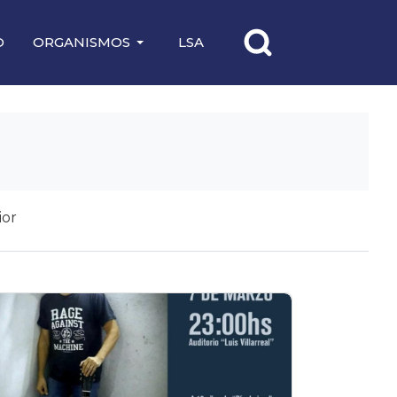
O
ORGANISMOS
LSA
ior