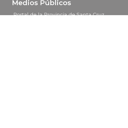
Medios Públicos
Portal de la Provincia de Santa Cruz
LU 14 Radio Provincia
LU 85 TV Canal 9
2026 © Gobierno de la Provincia de Santa Cruz
Sitio desarrollado por la
Subsecretaría de Informática
- Ministerio